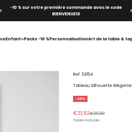
−10 % sur votre première commande avec le code
BIENVENUE10
ce
Enfant
Packs −10 %
Personnalisation
Art de la table & ta
Ref. 53154
Tableau Silhouette élégante
-20%
Prix de vente
€31,92
Prix normal
€39,90
Taxes incluses