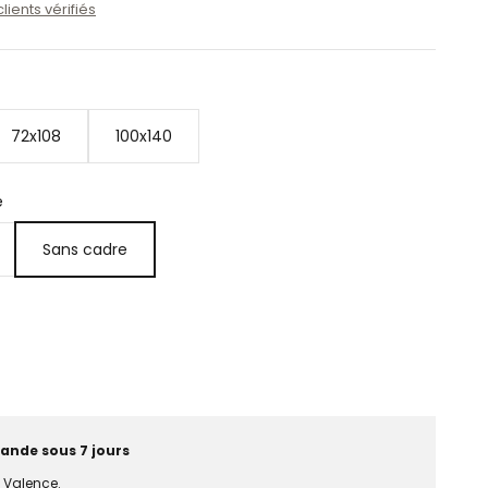
clients vérifiés
72x108
100x140
e
Sans cadre
ande sous 7 jours
e Valence.