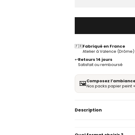
🇫🇷
Fabriqué en France
Atelier à Valence (Drôme)
↩️
Retours 14 jours
Satisfait ou remboursé
Composez l’ambiance
🖼️
Nos packs papier peint +
Description
Quel format choisir ?