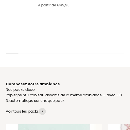
Prix de vente
A partir de €49,90
Composez votre ambiance
Papier peint + tableau assortis de la même ambiance — avec -10
% automatique sur chaque pack.
Voir tous les packs