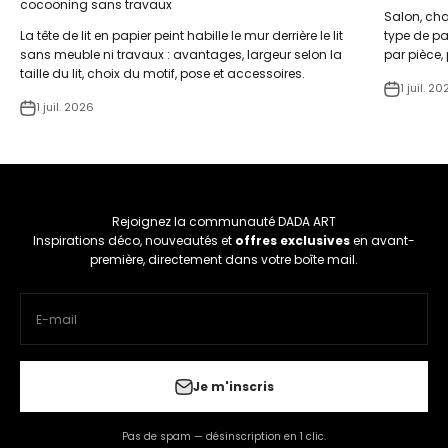
cocooning sans travaux
Salon, cham
La tête de lit en papier peint habille le mur derrière le lit
type de pa
sans meuble ni travaux : avantages, largeur selon la
par pièce, 
taille du lit, choix du motif, pose et accessoires.
1 juil. 20
1 juil. 2026
Rejoignez la communauté DADA ART
Inspirations déco, nouveautés et
offres exclusives
en avant-
première, directement dans votre boîte mail.
E-mail
Je m'inscris
Pas de spam — désinscription en 1 clic.