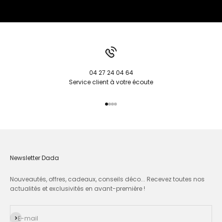
04 27 24 04 64
Service client à votre écoute
Aller à l'élément 1
Aller à l'élément 2
Aller à l'élément 3
Aller à l'élément 4
Newsletter Dada
Nouveautés, offres, cadeaux, conseils déco... Recevez toutes nos
actualités et exclusivités en avant-première !
S'inscrire
E-mail