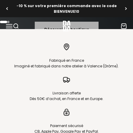
Papiers peints, toiles, crédences & art de la table —
Passer au contenu
−10 % sur votre première commande avec le code
fabriqués en France.
BIENVENUE10
Dada Art
Aller à l'élément 1
Aller à l'élément 2
Ouvrir la navigation
Ouvrir la recherche
Voir le
Découvrir la boutique
Fabriqué en France
Imaginé et fabriqué dans notre atelier à Valence (Drôme).
Livraison offerte
Dès 50€ d’achat, en France et en Europe.
Paiement sécurisé
CB, Apple Pay, Google Pay et PayPal.