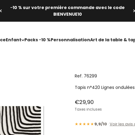
−10 % sur votre première commande avec le code
BIENVENUE10
ce
Enfant
Packs −10 %
Personnalisation
Art de la table & ta
Ref. 76299
Tapis n°420 Lignes ondulées 
Prix de vente
€29,90
Taxes incluses
★★★★★
9,9/10
·
Voir les avis 