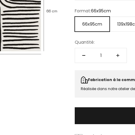
Format:
66x95cm
66x95cm
139x198
Quantité:
Fabrication à la comm
Réalisée dans notre atelier d